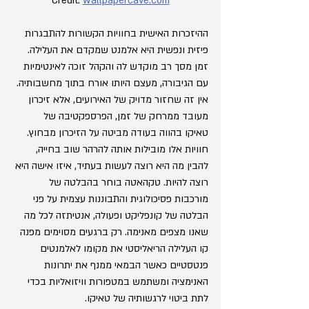
Credit: 
wallpapercave.com
ההיזכרות האישית בחוויות הקשורות להתבגרות 
פיזית ונפשית היא אלמנט שמקדם את העלילה. 
זמן מסך רב מוקדש לה והקהל זוכה לאינטימיות 
עם הגיבורה, מעצם היותו אורח בתוך מחשבותיה. 
אין זה שחזור מדויק של האירועים, אלא זיכרון 
מעובד ממרחק של זמן, הפרספקטיבה של 
טאיקו בהווה בעודה מביטה על הזיכרון מבחוץ. 
חוויות אלו מובילות אותה להרהר שוב בחייה, 
להבין מה היא רוצה לעשות בעתיד, איזו אישה היא 
רוצה להיות. טקהאטה בוחר בהבלטה של 
מורכבות פסיכולוגית והתבוננות עצמית על פני 
הבלטה של קונפליקט ופעולה, אנטיתזה לכל מה 
שאנו מצפים מאנימה. רק ברגעים מסוימים מפנה 
קו העלילה הריאליסטי את מקומו לאלמנטים 
פנטסטיים כאשר הבמאי ממנף את יתרונות 
האנימציה ומשתמש במטפורות וויזואליות בכדי 
לתת ביטוי לרגשותיה של טאיקו.