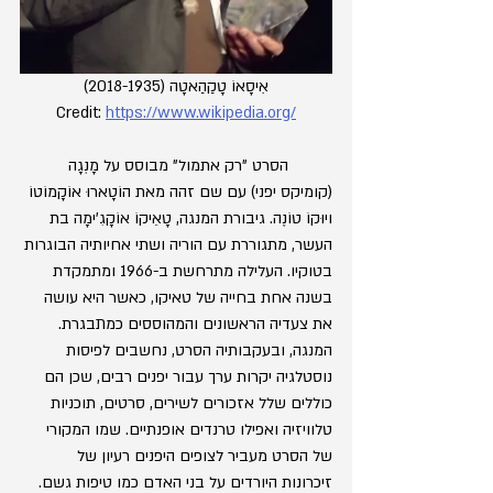
אִִיסָאוֹ טָקַהַאטָה (2018-1935)
Credit: 
https://www.wikipedia.org/
	הסרט "רק אתמול" מבוסס על מָנְגָה 
(קומיקס יפני) עם שם זהה מאת הוֹטָארוּ אוֹקָמוֹטוֹ 
ויוּקוֹ טוֹנֶה. גיבורת המנגה, טָאֵיקוֹ אוֹקָגִ'ימָה בת 
העשר, מתגוררת עם הוריה ושתי אחיותיה הבוגרות 
בטוקיו. העלילה מתרחשת ב-1966 ומתמקדת 
בשנה אחת בחייה של טאיקו, כאשר היא עושה 
את צעדיה הראשונים והמהוססים כמתבגרת. 
המנגה, ובעקבותיה הסרט, נחשבים לפיסות 
נוסטלגיה יקרות ערך עבור יפנים רבים, שכן הם 
כוללים שלל אזכורים לשירים, סרטים, תוכניות 
טלוויזיה ואפילו טרנדים אופנתיים. שמו המקורי 
של הסרט מעביר לצופים היפנים רעיון של 
זיכרונות היורדים על בני האדם כמו טיפות גשם. 