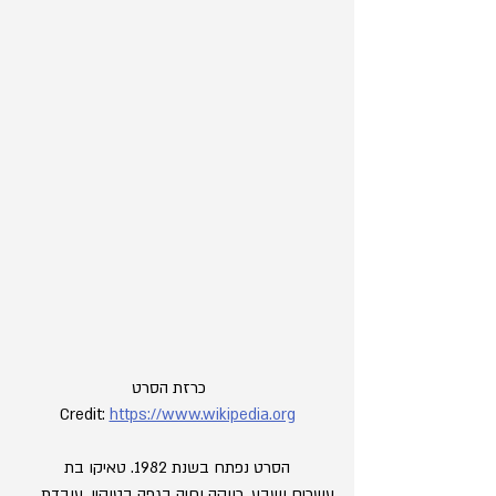
　כרזת הסרט
Credit: 
https://www.wikipedia.org
	הסרט נפתח בשנת 1982. טאיקו בת 
עשרים ושבע, רווקה וחיה בגפה בטוקיו, עובדת 