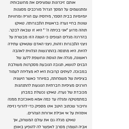
	אותם זיכרונות שמציפים את מחשבותיה 
ומתגשמים על המסך הגדול מורכבים מסצנות 
יומיומיות בבית הספר, מיחסיה עם הוריה ומחוויות 
שונות בחיי נערה בראשית התבגרותה. טאיקו 
תוהה מדוע "אני בכיתה ה' " היא זו שבאה לבקר. 
בהדרגה מגלים הצופים כי השנה הזו מבשרת על 
ניצני התבגרות וזהות, ניצני האדם שטאיקו עתידה 
להיות. היא מתנסה בהתרגשות הנלווית לאהבה 
ראשונה, מגלה את הווסת ונחשפת ללעג של 
הבנים לנושא, תגובה הנובעת מסקרנות משולבת 
במבוכה. לעיתים קרובות היא לא מצליחה לעמוד 
בציפיות של משפחתה, במיוחד כאשר הישגיה 
חורגים מציפיות חברתיות הנוגעות להתנהגות 
מכובדת של נערה. טאיקו נכשלת במבחן 
במתמטיקה ומגלה עד כמה אמא מאוכזבת ממנה 
וחיבור שכתוב היטב אינו מספיק כדי להדוף נזיפה 
אימהית על אי אכילת ארוחת הצהרים.
	טאיקו מגלה גם את עולם המשחק, אך 
אביה השמרן מסרב לאפשר לה להופיע באופן 