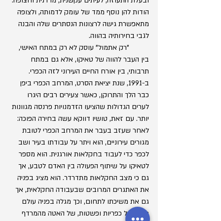
ובעלת התעוזה, לעיתים עקשנית, מרדנית וחצופה. 
הודות להן נוסף ממד של עומק לדמותה, ולצופה 
מתאפשרת גישה לרצונות הנסתרים שלה והבנה 
לגבי בחירותיה בהווה.
	"רק אתמול" עוסק לא רק במתח האישי, 
בין העבר להווה של טאיקו, אלא גם במתח 
תרבותי, בין אורח החיים העירוני לזה הכפרי. 
ב-1991, שנת יציאת הסרט, המרחב הכפרי ביפן 
כבר הלך והתרוקן, כאשר צעירים רבים היגרו 
לערים הגדולות שהציעו הזדמנויות פרנסה מגוונות 
יותר. עם זאת, טושיו דווקא עשה בחירה הפוכה: 
לאחר שעזב בעבר את המרחב הכפרי לטובת 
מגורים עירוניים, הוא ויתר על עבודתו בעיר ושב 
לכפר כדי לעבוד בחקלאות אורגנית. הוא מספר 
לטאיקו על שיתוף הפעולה בין האדם לטבע, אך 
גם כי מצב החקלאות מתדרדר. הוא מציג בפניה 
את האתגרים המרובים שבעבודה החקלאית, אך 
גם את משיכתו לתחום, וכך מגלה בפניה עולם 
חדש של כפריות ופשטות, של האטה מהמרדף 