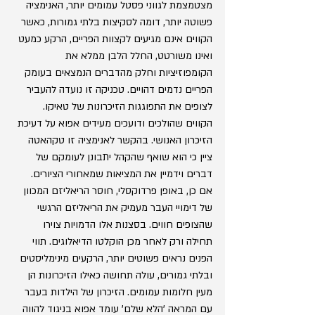
מצטמצמת לגווני פסטל עמומים יותר, האנימציה 
פשוטה יותר, דומה לסקיצות בלתי גמורות, כאשר 
הקווים אינם מגיעים לקצוות הפריים, הרקע כמעט 
ואינו משורטט, החלל הלבן ממלא את 
הקומפוזיציות וחלק מהדברים הנמצאים בעומק 
הפריים נדמים דהויים. טכניקה זו נועדה להעביר 
לצופים את התפוגגות הזיכרונות של טאיקו. 
הקווים שהולכים ודועכים מעידים אפוא על דעיכת 
הזיכרון האנושי. בהקשר לאנימציה זו טקהאטה 
ציין כי הוא שואף שהקהל יתבונן לעומקם של 
דברים וידמיין את המציאות שמאחורי הציורים. 
אם כן, באופן פרדוקסלי, חוסר הריאליזם המכוון 
של דימויי העבר מעמיק את הריאליזם הרגשי 
שהצופים חווים. בסצנות אלו הדמויות צוירו 
תחילה ורק לאחר מכן הוקלטו הדיאלוגים. תווי 
הפנים נראים פשוטים יותר, הרקעים מינימליסטים 
ובלתי גמורים, עולה תחושה כאילו הזיכרונות הן 
מעין חלומות עמומים. הזיכרון של הילדות בעבר 
עם המראה 'הלא שלם' עומד אפוא בניגוד להווה 