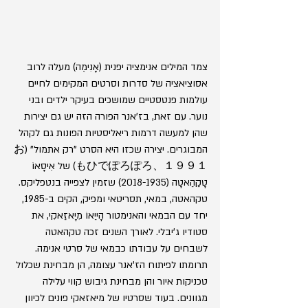
צמד המילים אנימציה יפנית (אָנִימֶה) מעלה לרוב 
אסוציאציה של סדרות וסרטים המקימים לחיים 
עולמות פנטסטיים שמושכים בעיקר ילדים ובני 
נוער. עם זאת, בז'אנר הפורה הזה יש גם יצירות 
שהן למעשה דרמות ריאליסטיות הפונות גם לקהל 
המבוגרים. יצירה שכזו היא הסרט "רק אתמול" (お
もひでぽろぽろ、１９９１) של אִִיסָאוֹ 
טָקַהַאטָה (2018-1935) שזמין לצפייה בנטפליקס. 
טקהאטה, במאי, תסריטאי ומפיק, הקים ב-1985, 
יחד עם הבמאי והאנימטור הָייַאוֹ מִיָאזַאקִי, את 
סטודיו ג'יבלי. לאורך השנים זכה טקהאטה 
לשבחים על עבודתו כבמאי של סרטי אנימה. 
תרומתו לפיתוח הז'אנר עצומה, הן מבחינת שכלול 
טכניקות איור והן מבחינת גיבוש קווי עלילה 
מגוונים. בעוד שסרטיו של מיאזאקי פונים לכיוון 