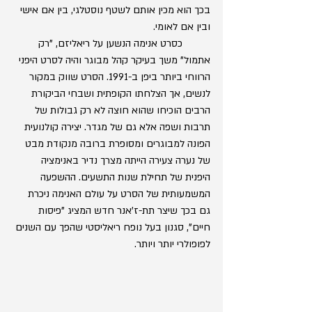
בכך הוא מכין אותם לשטף נוסטלגי, בין אם אישי 
ובין אם לאומי.
	כסרט אנימה הנשען על ריאליזם, "רק 
אתמול" משך בעיקר קהל מבוגר והיה לסרט היפני 
הרווחי ביותר ביפן ב-1991. הסרט שווק במקור 
לנשים, אך הצלחתו הקופתית ושבחי הביקורת 
הרבים הוכיחו שהוא חוצה לא רק גבולות של 
תרבות ושפה אלא גם של מגדר. יצירה קולנועית 
הפונה למבוגרים ומסופרת ברובה מנקודת מבט 
של נערה צעירה הייתה מצרך נדיר באנימציה 
היפנית של תחילת שנות התשעים. ההשפעה 
המשמעותית של הסרט על עולם האנימה ניכרת 
גם בכך שיצר תת-ז'אנר חדש המציג "פיסות 
חיים", סגנון בעל נופח ריאליסטי שהפך עם השנים 
לפופולרי יותר ויותר. 