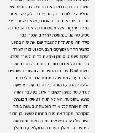
משרד בחברה גדולה. את החופשה השנתית היא 
מחליטה לבלות הרחק מהעיר הגדולה, לא באתר 
נופש טיפוסי או במדינה אחרת, אלא באזור כפרי 
במחוז יָמַגָטָה, אצל משפחתו של אחיו הבכור של 
גיסה. טאיקו, שנמשכת למרחב הכפרי כבר 
מילדותה, מתעתדת להעביר שם את ימיה בסיוע 
בקציר החריע (קוּרְטָם הצַבָּעים) ועיבודו לצורך 
הפקת פיגמנט סומק וצביעת בדים. לאורך הסרט 
זיכרונות על אודות חוויות שונות כילדה בת עשר 
בשנת 1966 צפים במחשבותיה והצופים שותפים 
להם. בעודה ממתינה בתחנת הרכבת לרכבת 
הלילה לימגטה, דמותה כילדה בת עשר מופיעה 
לנגד עיניה כסימן לקיום דיאלוג בין עבר להווה. 
מרגע שהופיעה, היא לא תניח לטאיקו הבוגרת 
ותלווה אותה לכל אורך חופשתה. בשעת בוקר 
מוקדמת, מקבל את פניה בתחנה טוֹשִיוֹ, בן הדוד 
השני של גיסה. היא אינה מכירה אותו ומופתעת 
לפגוש בו. במהלך העבודה החקלאית, ובמהלך 