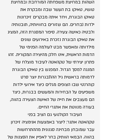
השהות במחיצת משפחתה המורחבת ובמחיצת 
טושיו, טאיקו בת העשר שבה ומבקרת את 
טאיקו הבוגרת, ויחד איתה מבקרים זיכרונות 
ילדות נבחרים. הם שזורים בחוויותיה, תובנותיה 
ולבטיה כאישה צעירה. סיפור המסגרת הזה, המציג 
את טאיקו הבוגרת נזכרת באירועים שונים 
מילדותה ומאפשר מבט לעולמה הפנימי של 
הדמות הראשית, אינו חלק מהיצירה המקורית. זהו 
פתרון יצירתי של טקהאטה לעיבוד מוצלח של 
המנגה למסך הגדול. המפגש בין טאיקו הבוגרת 
לדמותה בראשית גיל ההתבגרות יוצר סרט 
קוהרנטי שבו הצופים מגלים כיצד אירועי ילדות 
משפיעים על הבחירות והמעשים בבגרות, כיצד 
הם מעצבים את חייה של האישה הצעירה בהווה, 
בעודה מנווטת את אתגרי החיים.
	העיבוד הקולנועי גם הציב בפני 
טקהאטה אתגר: ליצור באמצעות אנימציה זיכרון 
עבר שמובחן מבחינה סגנונית מההתרחשות 
בהווה. הבמאי הוותיק בחר לאפיין את הסצנות של 