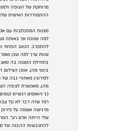
מרוחקת של הצופה ולמנוע
ההתמודדות האישית שלו 
סצנות המתכתבות עם אסת
למה שנוכח אך באותה נשי
להתקרב. הכאב הפנימי וה
שוות ערך למה שכן נאמר ול
בתחילת הסצנה בה סאצ`י 
בינוני מהן. אופן הצילו
לסירוגין מאחורי גבה של
מהן, מאפשרת לצופה הצצ
כך ניואנסים רגשיים קטני
רמז שזה דבר לא קל עבור
מרגישה אשמה על פירוק 
שלי הייתה אדם רע". המר
להתגבשות ההבנה של סאצ