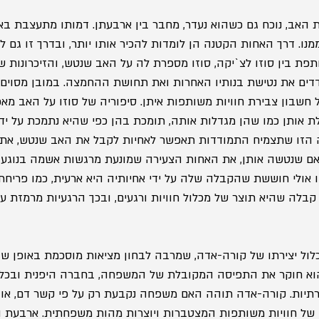
 האב, נוכח גם כשהוא נעדר, מחבר בין ארבעתן. דמותו מתעצבת בא
ממנו. דרך האחות הקטנה הן לומדות להכיר אותו יותר, ובדרך זו גם ל
פת בין סוזו לצ`יקה, סוזו מספרת לה על האב שנטש, והזיכרונות של
ם את נטישת בנותיו האחרות ואת תחושת ההחמצה. במובן מסוים, 
 חשבון צבירת חוויות משותפות איתן. סיפוריה של סוזו על האב מאפ
לת אותן כמו שהן מגדלות אותה, תומכת בהן כפי שהיא נתמכת על יד
 הזו שתצמיח התמודדות תאפשר לאחיות לקבל את האב שנטש, את
 שנטשה אותן, את האחות הצעירה שמונעת מרגשות אשמה בנוגע ל
 אולי חוששת שהקבלה שלה על ידי אחיותיה היא ארעית, כמו פריחת 
קבלה שהיא תוצר של מכלול חוויות ורגעים, ובכך הרגעיות מרמזת ע
ל יצירתו של קורה-אדה, שמרבה לבחון מציאות מוסכמת באופן שהוא
 הוא חוקר את התפיסה המקובלת של המשפחה, בחברה היפנית ובכלל,
תיות. קורה-אדה תוהה האם משפחה נקבעת רק על פי קשר דם, או ש
של חוויות משותפות המצטברות ויוצרות מהות משפחתית. ארבעת ה