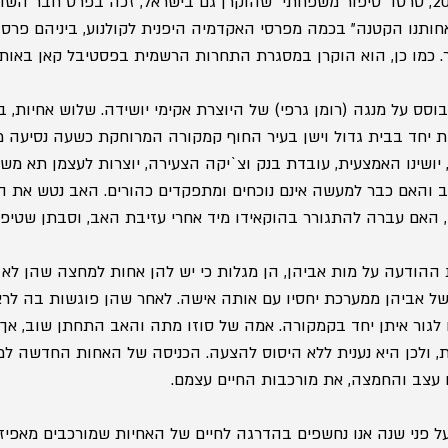
של פרסים חשובים. ב-2013, סרטו "סיפור משפחתי" שהוקרן גם בישראל, זכה בפרס חב
כה סרטו "אחותנו הקטנה" בכמה מפרסי האקדמיה היפנית לקולנוע, ביניהם פר
. כמו כן, הוא הוקרן במסגרת התחרות הרשמית בפסטיבל קאן באות
סס על מנגה (רומן גרפי) של היוצרת אקימי יושידה. שלוש אחיות, ב
ת יחד בבית גדול וישן בעיר החוף קמקורה המרוחקת כשעה נסיעה מט
יושינו האמצעית, עובדת בנק וצ`יקה הצעירה, יוצרות לעצמן תא מש
 והאם כבר למעשה אינם נוכחים ומתפקדים כהורים. האב נטש את 
הודעה על מות אביהן, הן מגלות כי יש להן אחות למחצה שהן לא יד
של אביהן ממערכת יחסיו עם אותה אישה. לאחר שהן פוגשות בה לראש
 לגור איתן יחד בקמקורה. אמה של סוזו מתה והאב התחתן שוב, אך ס
 ולכן היא נענית ללא היסוס להצעה. הכניסה של האחות החדשה ל
עצב והחמצה, את מורכבות החיים עצמם.
ני שנה אנו נחשפים בהדרגה לחיים של האחיות שמורכבים מאפיזודו