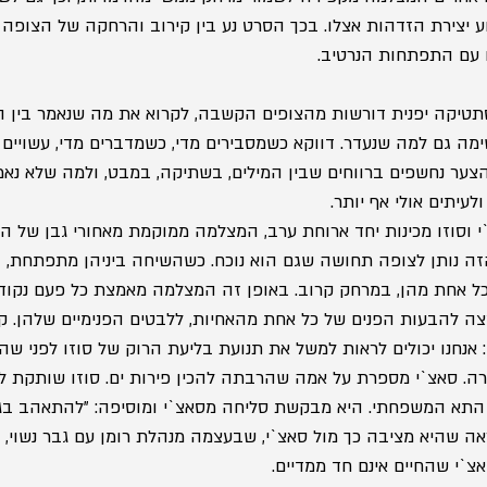
 יצירת הזדהות אצלו. בכך הסרט נע בין קירוב והרחקה של הצופה
עם התפתחות הנרטיב.  
טיקה יפנית דורשות מהצופים הקשבה, לקרוא את מה שנאמר בין הש
מה גם למה שנעדר. דווקא כשמסבירים מדי, כשמדברים מדי, עשויים
צער נחשפים ברווחים שבין המילים, בשתיקה, במבט, ולמה שלא נאמ
עיתים אולי אף יותר.
וסוזו מכינות יחד ארוחת ערב, המצלמה ממוקמת מאחורי גבן של הא
ם הזה נותן לצופה תחושה שגם הוא נוכח. כשהשיחה ביניהן מתפתחת
 כל אחת מהן, במרחק קרוב. באופן זה המצלמה מאמצת כל פעם נקו
ה להבעות הפנים של כל אחת מהאחיות, ללבטים הפנימיים שלהן. ק
ם: אנחנו יכולים לראות למשל את תנועת בליעת הרוק של סוזו לפני שה
ה. סאצ`י מספרת על אמה שהרבתה להכין פירות ים. סוזו שותקת לרג
התא המשפחתי. היא מבקשת סליחה מסאצ`י ומוסיפה: "להתאהב בגב
אה שהיא מציבה כך מול סאצ`י, שבעצמה מנהלת רומן עם גבר נשוי, 
`י שהחיים אינם חד ממדיים.