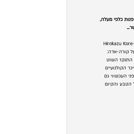
נות כלפי מעלה, 
שר…
מאיתנו שצפה בסרט "אחותנו הקטנה", סרטו של הבימאי והיוצר היפני הירוקזו קורה-אדה (Hirokazu Kore-
ל קורה-אדה: 
 התנקז השוט 
ר הקולנועיים 
ני העכשווי גם 
הטבע והקיום 