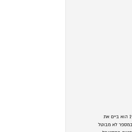
הירוקזו קורה-אדה נולד בטוקיו ב-1962, ואת דרכו כיוצר החל כבימאי של סרטי תעודה. ב-1995 הוא ביים את 
 במספר לא מבוטל 