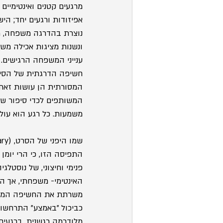
מרגעים קטנים ואינטימיים
אפיזודות ורגעים יחד; הי
נוצרת בהדרגה משפחה, מתה
ונשנות מציגות אכילה משו
ענייני המשפחה הרגישים.
חשיפה הדרגתית של הסיפו
המסורתית הן עושות זאת ב
המשותפים לכדי סיפור שלם
משמעות. כל רגע הוא עולם
התפיסה הזו, כי הרי יומן 
פנימי וחיצוני, של נוסטל
האינטימי- משפחתי, אך 
משרתת את החשיפה המרומז
כביכול "באמצע" התרחשות
מלודרמה רגשנית. ברגעים