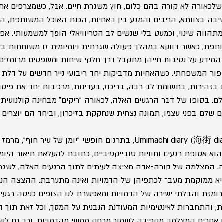
 שלכאורה לא קורה בהם כלום, חוץ משגרת חיים. אבל, כשמצרפים את 
שיבה בצוותא, הריבים והמגע בין האחיות, הכנת האוכל המשותפת, ה
ווה שינוי, וכמעט בלי שנשים לב הטריוויאלי הופך למשמעותי. אפיז
תפת, כאשר דווקא במהלך פעולה שגרתית ויומיומית זו משוחחות בינ
 המידע על נסיבות חייהן מתקבל דרך חלקי שיחות ומשפטים מרומזי
ר המשפחתי. כשהאחיות מדביקות יחד ריבועי נייר חדשים על דלת 
זהירות, בתשומת לב רבה, בריכוז, בעדינות, מרכיבות יחד את פיסות
. בסופו של דבר הרגעים האלה, לכאורה "ריקים" מבחינה קולנועית,
 שלם בפני עצמו, תמונה נצחית שנחקקת בזיכרון, וביחד הם יוצרים 
שמו היפני של הסרט, (Umimachi diary (海街 diary, בתרגום חופשי "יומן של עיר ח
הוא אסופת רגעים וחוויות סובייקטיביים, כתובת להעלאת תיאור היומי
גיה. המצלמה של קורה-אדה מציצה לעיתים לתוך הרגעים האלה, לשגרת
היא ממוקמת מעבר לכתפיהן של הדמויות ואינה מתערבת. ההצצה הנ
ת והבלתי ישירה של הדמויות ומאפשרת לנו הצופים כניסה רגעית 
, והתחברות לאינטימיות המעודנת הנבנית על המסך, וכל זאת תוך הי
 אחרים המצלמה מקפידה לשמור מרחק ממשי מהדמויות, וכך גם לש