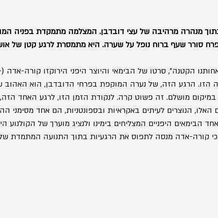
בתוך מנהרה מרהיבה של עצי דובדבן. המצלמה מתמקדת בפניה המופ
. פרח סורר שעף ברוח נופל על שערה. היא מתמסרת לרגע קטן של או
מי 
צנה הזו. הרגע הזה, של נערה המוקפת בפרחי הדובדבן, הוא האהוב ע
במיקום מושלם. זה פשוט קרה. לנקודת הזמן הזו, לרגע האחד הזה,
האלו, הנוצרים לעיתים באקראיות ובספונטניות, הם אחד מסימני ההיכ
 הבימאים היפניים המצליחים בימינו ולנציג מוערך של הקולנוע היפ
 כי קורה-אדה מנסה לתפוס את הרגעיות בתוך התנועה המתמדת של 