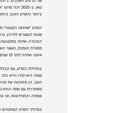
קאן. ב-2015 ז
ביותר והסרט הטוב ביותר
הסרט "אחותנו הקטנה" מבו
שנות העשרים לחייהן, גרו
הבכורה, אחות במקצועה, 
מסגרת תומכת, כאשר האב
אישה אחרת לפני 15 שנים, האם עברה להתגורר בהוקאידו מיד אחרי עזיבת האב, וסבתן שטיפלה בהן נפטרה. 
בתחילת הסרט, עם קבלת ה
שמה הוא סוזו והיא בתו 
האב, הן מזמינות את סוזו
מסתדרת עם אמה החורגת,
שמחה והתחדשות, אך גם 
במהלך הסרט המתפרש על פ