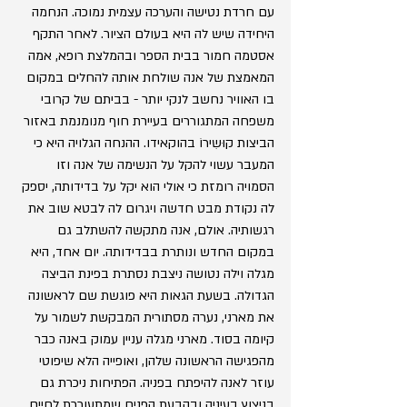
עם חרדת נטישה והערכה עצמית נמוכה. הנחמה 
היחידה שיש לה היא בעולם הציור. לאחר התקף 
אסטמה חמור בבית הספר ובהמלצת רופא, אמה 
המאמצת של אנה שולחת אותה להחלים במקום 
בו האוויר נחשב לנקי יותר - בביתם של קרובי 
משפחה המתגוררים בעיירת חוף מנומנמת באזור 
הביצות קוּשִירוֹ בהוקאידו. ההנחה הגלויה היא כי 
המעבר עשוי להקל על הנשימה של אנה וזו 
הסמויה רומזת כי אולי הוא יקל על בדידותה, יספק 
לה נקודת מבט חדשה ויגרום לה לבטא שוב את 
רגשותיה. אולם, אנה מתקשה להשתלב גם 
במקום החדש ונותרת בבדידותה. יום אחד, היא 
מגלה וילה נטושה ניצבת נסתרת בפינת הביצה 
הגדולה. בשעת הגאות היא פוגשת שם לראשונה 
את מארני, נערה מסתורית המבקשת לשמור על 
קיומה בסוד. מארני מגלה עניין עמוק באנה כבר 
מהפגישה הראשונה שלהן, ואופייה הלא שיפוטי 
עוזר לאנה להיפתח בפניה. הפתיחות ניכרת גם 
בניצוץ בעיניה ובהבעת הפנים שמתעוררת לחיים. 