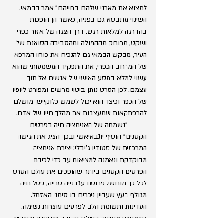
למצוא את מארני שלהם בחייהם" אמר הבמאי. 
השינוי מתבטא גם בפניה, כאשר הן הופכות 
בהדרגה למלאות רגש. דרך הצגה של אזור כפרי 
ושקט, מרוחק מההמולה ומהסביבה הסואנת של 
העיר, מבקש הבמאי גם להנכיח את כוחו המרפא 
של המרחב הכפרי, את התפקיד המשמעותי שהוא 
עשוי למלא במסע האישי של אנשים אל תוך 
עצמם. לכן הסרט נותן ביטוי מרשים ומפורט ליופיו 
של הכפר וכיצד הוא יכול לשמש כלוקיישן מושלם 
להרפתקאות שמעצבות את מהלך חייו של אדם.
	"נשמתה של האנימציה חיה בפרטים 
הקטנים" הוסיף יונבאיאשי ובכך הציג את הגישה 
המרכזית של סטודיו ג'יבלי: יצירת אנימציה 
מדוקדקת ונאמנה למציאות עד כדי לכידת 
הפרטים הקטנים ביותר שהופכים את עולם הסרט 
לכל כך מוחשי: פרוסת עגבנייה טרייה, פסל חיה 
מגולף בעץ שעדיין ניכרים בו סימני האזמל. 
העדינות ותשומת הלב לפרטים עוצרות נשימה. 