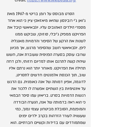
credit: 
https://www.wikipedia.org/
	הסרט מבוסס על רומן בריטי מ-1967 מאת 
ג'ואן ג'י רובינסון שהיאו מיאזאקי ציין כי הוא אחד 
מספרי הילדים האהובים עליו. יונבאיאשי קיבל את 
הפרויקט ממפיק ג'יבלי, סוזוקי, שביקש ממנו 
לשנות את הרקע של הסיפור והדמויות מאנגליה 
ליפן. יונבאיאשי חשב שהסיפור מרגש, אך מכיוון 
שרובו עוסק בסערה הפנימית שעוברת אנה, חשש 
שיהיה קשה לתרגם אותו למדיום חזותי, ולכן דחה 
תחילה את הפרויקט. מאוחר יותר הוא נרתם אליו 
שוב, תוך הכנסת אלמנטים חדשים לתסריט, 
לדוגמה, אפיון דמותה של אנה כאומנית. גם הדגש 
על אינטימיות בין השתיים אפשרה לו ללכוד את 
רגשות הדמויות בסרט. בריאיון עמו סיפר הבמאי 
כי הוא ראה בדמותה של אנה, הנערה הבודדה 
והמופנמת, הסובלת מביטחון עצמי נמוך, כמי 
שעשויה לעורר הזדהות בקרב ילדים יפנים 
שמתמודדים עם בדידות וקשיים חברתיים. הוא 