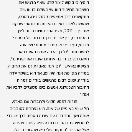
הוסיף כי ביקש ליצור סרט שאף מדגיש את 
חשיבות החיבור האנושי בעולם בו אנשים 
מתקשרים דרך אמצעים טכנולוגיים. הסרט, 
שנעשה לאחר רעידת האדמה והצונאמי שפקדו 
את יפן ב-2011, מציג התייחסויות רבות ליפן 
המסורתית, בין אם זה דרך הנכחה של פסטיבל 
מקומי, נוף כפרי או חיבור מסתורי של אנה 
למשפחתה. "כל כך הרבה אנשים איבדו את 
חייהם וכל כך הרבה אחרים איבדו את יקיריהם", 
מציין יונבאיאשי, "גם אנה מאבדת גם את קרוביה. 
במידה מסוימת אנה היא יפן, אך היא בעיקר ילדה 
בודדה. יפנים רבים מרגישים בודדים למרות 
החיבור הטכנולוגי. אנשים ביפן מסוגלים להבין את 
אנה."
	הודות למסע הקיצי ולחברות עם מארני, 
חל שינוי באופייה של אנה. היא נפתחת לסובבים 
אותה ואף מתחברת עם שכנה נוספת. בכך יש כדי 
להמחיש עד כמה חברות עשויה לעודד צמיחה 
אצל אנשים. "התקווה שלי היא שהצופים יוכלו 