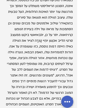
כשמארני מופיעה העולם סביבה פנטסטי, וכשהיא 
איננה, הסגנון הריאליסטי משתלט על המסך וכך 
מודגשת עוד יותר האיכות החלומית, העל טבעית 
שלה. עיצוב הווילה הוא תוצאה של סיורים 
בהוקאידו' שילוב אלמנטים של מבנים שונים וכן 
הסתמכות על מראה של וילה בעיירת הנופש 
קרויזאווה. יתר על כן, יונבאיאשי ביקש ממעצב 
סרטי הלייב אקשן יוֹהֵיי טָנֵדָה לצייר את הווילה 
כאילו הייתה דמות נוספת, כזו ששומרת על אנה. 
הודות למומחיות שלו, האמין הבמאי, נוצרה ווילה 
עם נוכחות מוחשית. אזור הווילה והביצה, אפוף 
ערפל לעיתים קרובות, מה שמוסיף לטון המסתורי 
של הסרט. "רציתי לדמות את השמים ללב של 
אנה", הדגיש, "מעוננים ומרגשים. זה היה אתגר 
גדול עבורי להעביר רגשות פנימיים דרך נופים 
וצבעים וכך להימנע מאמירה ישירה וברורה על 
המצב הרגשי של הדמות". לא רק האפור והערפל 
שולטים בפריים, אלא גם לצבע הכחול יש נוכחות 
בולטת לאורך הסרט. האוקיינוס, השמיים הכחולים 