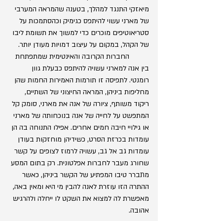
מיאזקי התנגד למהלך, בטענה שהמראה המערבי 
של מארני עשוי להיתפס כגימיק וכהסתמכות על 
סטריאוטיפים מוכרים כדי למשוך את תשומת ליבו 
של הקהל, במקום על עיצוב דמויות מעודן יותר.
	החברות הקרובה והאינטימית שמתפתחת 
בין אנה למארני עשויה להיתפס כבעלת גוון 
רומנטי. לתפיסה זו תורמות האמירות החמות שהן 
מחליפות ביניהן, המראה החיצוני של השתיים, 
ריקוד משותף, ציורה של אנה את מארני, סומק קל 
המתפשט על לחייה של אנה בנוכחותה של מארני 
או גילויי חיבה חמים אחרים. אפילו התנוחה בה הן 
עומדות בכרזת הסרט, כשידיהן מוחזקות בעודן 
עומדות גב אל גב, עשויה לרמוז לצופים על קשר 
שחורג מעבר לחברות אפלטונית. רק בתום המסע 
מתברר טיבו המפתיע של הקשר ביניהן, כאשר 
ההתרה הזו עוזרת לאנה להבין מי היא ומאין באה, 
מאפשרת לה למצוא את השקט לו ייחלה ולהרגיש 
אהובה.