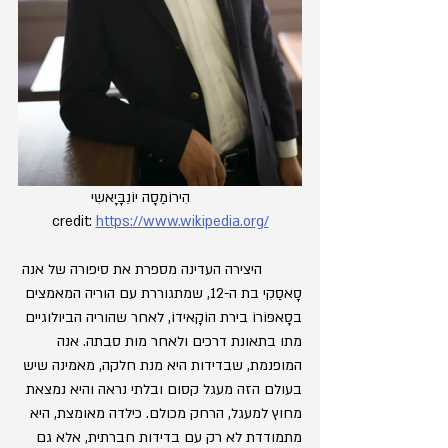
	הִירוֹמַסָה יוֹנֵבָּיָאשִי
credit: 
https://www.wikipedia.org/
	היצירה העדינה מספרת את סיפורה של אנה 
סָאסַקִי בת ה-12, שמתגוררת עם הוריה המאמצים 
בסָאפּוֹרוֹ בירת הוֹקָאידוֹ, לאחר שהוריה הביולוגיים 
מתו בתאונת דרכים ולאחר מות סבתה. אנה 
המופנמת, שבדידות היא מנת חלקה, מאמינה שיש 
בעולם הזה מעגל קסום ובלתי נראה והיא נמצאת 
מחוץ למעגל, הרחק מכולם. כילדה מאומצת, היא 
מתמודדת לא רק עם בדידות חברתית, אלא גם 