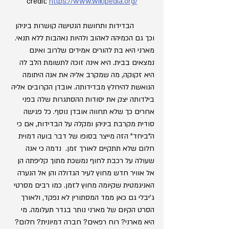
credit: 
https://www.wikipedia.org/
	הבדידות ותחושת הנטישה קושרות ביניהן 
וכך גם הכמיהה לאהוב ולהיות נאהבות ללא תנאי. 
מארני היא בת להורים אמידים שלרוב ואינם 
נמצאים בבית. היא אינה זוכה לתשומת הלב לה 
היא זקוקה, מה שמקרב אליה את אנה היתומה 
הנואשת להיחלץ מבדידותה. אובדן הקרובים אליה 
בילדותה יצק את יסודות ההסתגרות שלה בפני 
אחרים כך שלא תחווה אובדן נוסף. כל פגישה 
סודית מקרבת ביניהן ומקלה על הבדידות, אם כי 
ה"ביחד" הזה מייצר בסופו של דבר בועה דמוית 
חלום שלא תתקיים לאורך זמן.  נדמה כי אנה 
שעולה על רכבת לחוף נמשכת מתוך קליפתה הן 
אל אוויר חדש מחוץ לעיר הגדולה והן אל הנערה 
האניגמטית שקיומה מחוץ לזמן. כמו רבים מסרטי 
ג'יבלי גם כאן ממד המסתורין לא נפקד, ולאורך 
הסרט הקיום של מארני נותר בגדר תעלומה. מי 
היא מארני? רוח רפאים? חברה דמיונית? חלום? 