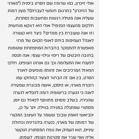
אולי זיכרון, כמו שרומז שם הסרט ביפנית ("מארני 
של הזיכרון" בתרגום חופשי לעברית)? מעין דמות 
שעליה אנה מטילה רגשות ומחשבות נסתרות, 
חלקים מהעצמי הפנימי? אולי היא דווקא מוחשית 
וזו אנה שעוברת בין ממדים? כיצד היא קשורה 
לאנה? העמימות ביחס לאופי הקיום של מרני 
מאפשרת להתמקד בחברות המתפתחת שטומנת 
בחובה היבטים של ריפוי וגילוי עצמי. אנה תנסה 
לפענח את התעלומה וכך גם אנחנו הצופים. חלקי 
הפאזל המרכיבים את זהותה מופיעים לאורך 
הסרט, בין אם זה הבחור הצעיר קזוהיקו עמו 
רוקדת מארני, או הִיסקו, אישה מבוגרת שמעירה 
לאנה כי הנערה ברישומיה דומה להפליא לנערה 
שהכירה. בשלב מסוים מתווסף לפאזל גם יומן 
מסתורי שמתגלה במגירה בווילה. יתר על כן, 
יונביאשי האמין שבכך ששמר על העיצוב המקורי 
של דמותה של מארני, כנערה בלונדינית וכחולת 
עיניים, הוא העמיק את נופח המסתורין הנקשר 
אליה ואף עורר את סקרנות הצופה. לעומתו, 