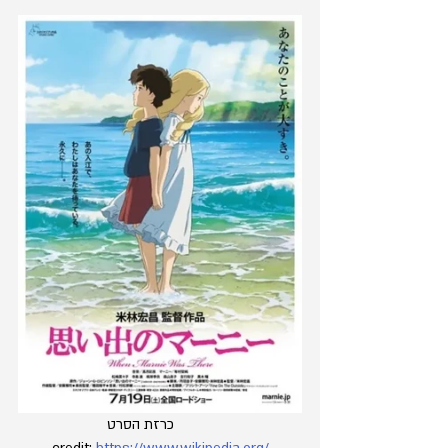
	כרזת הסרט