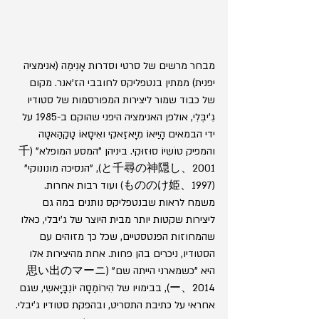
מבחר מרשים של סרטי וסדרות אָנִימֶה (אנימציה 
יפנית) ממתין בנטפליקס לחובבי הז'אנר. מקום 
של כבוד שמור ליצירות המפורסמות של סטודיו 
גִ'יבְּלִי, אולפן האנימציה היפני שהוקם ב-1985 על 
ידי הבמאים הָיַיאוֹ מִיָאזַאקִי ואִיסָאוֹ טָקַהַאטָה 
והמפיק טוֹשִיוֹ סוּזוּקִי. ביניהן "המסע המופלא" (千
と千尋の神隠し、2001), "הנסיכה מונונוקי" 
(もののけ姫、1997) ועוד רבות אחרות. 
משמח לראות שבנטפליקס נותנים במה גם 
ליצירות שקטות יותר מבית היוצר של ג'יבלי, כאלו 
שהמחוזות הפנטסטיים, שכל כך מזוהים עם 
הסטודיו, ניכרים בהן פחות. אחת מהיצירות אלו 
היא "כשמארני הייתה שם" (思い出のマーニ
ー、2014), בבימויו של הִירוֹמַסָה יוֹנֵבָּיָאשִי, שגם 
אחראי על כתיבת התסריט, ובהפקת סטודיו ג'יבלי. 